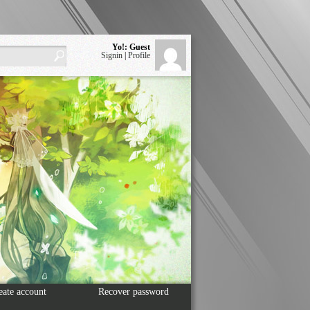
Yo!: Guest
Signin
|
Profile
eate account
Recover password