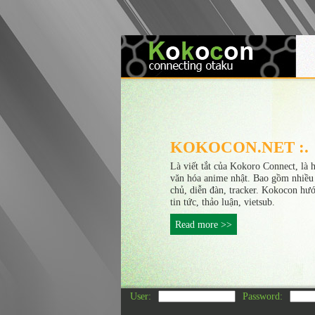
KOKOCON.NET :.
Là viết tắt của Kokoro Connect, là 
văn hóa anime nhật. Bao gồm nhiều
chủ, diễn đàn, tracker. Kokocon hư
tin tức, thảo luận, vietsub.
Read more >>
User:
Password: