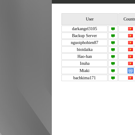
User
Count
darkangel3105
Backup Server
nguoiphohien87
bioidaika
Hao-han
Inuha
Miaki
bachkima171