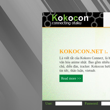
KOKOCON.NET :.
Là viết tắt của Kokoro Connect, là 
văn hóa anime nhật. Bao gồm nhiều
chủ, diễn đàn, tracker. Kokocon hư
tin tức, thảo luận, vietsub.
Read more >>
User:
Password: