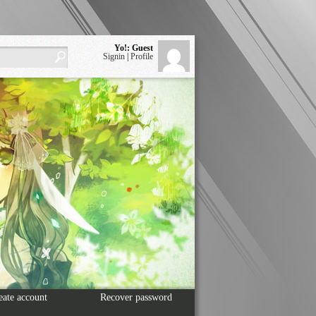
Yo!: Guest
Signin
|
Profile
eate account
Recover password