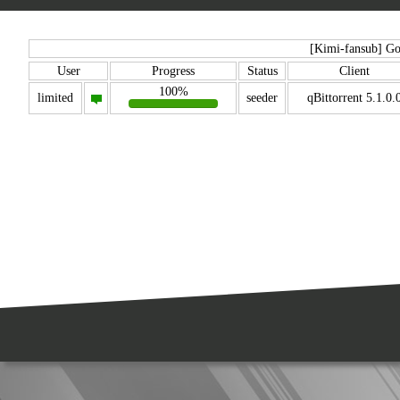
[Kimi-fansub] G
User
Progress
Status
Client
100%
limited
seeder
qBittorrent 5.1.0.