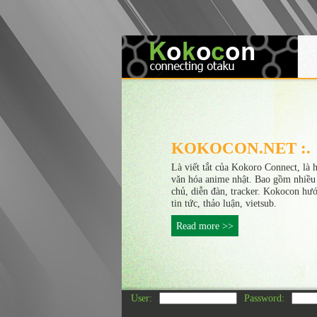
KOKOCON.NET :.
Là viết tắt của Kokoro Connect, là 
văn hóa anime nhật. Bao gồm nhiều
chủ, diễn đàn, tracker. Kokocon hư
tin tức, thảo luận, vietsub.
Read more >>
User:
Password: