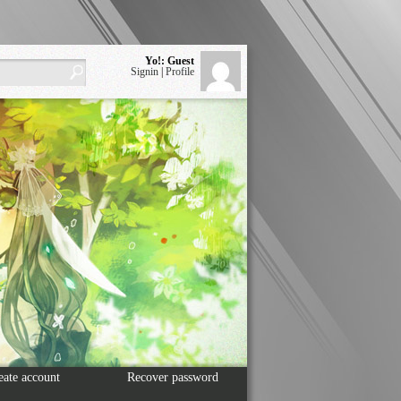
Yo!: Guest
Signin
|
Profile
eate account
Recover password